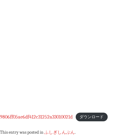
9806ff05ae6df412c31252a33010021d
ダウンロード
This entry was posted in
ふしぎしんぶん
.