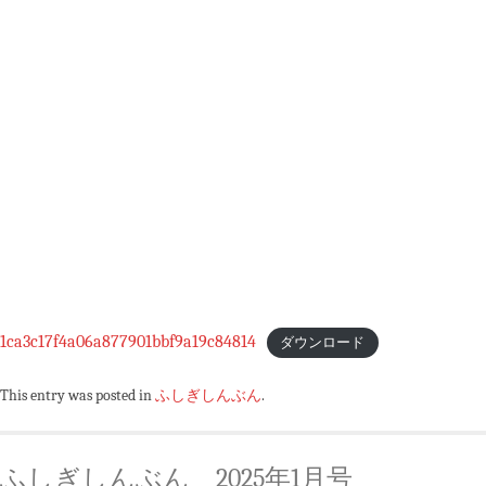
1ca3c17f4a06a877901bbf9a19c84814
ダウンロード
This entry was posted in
ふしぎしんぶん
.
ふしぎしんぶん 2025年1月号