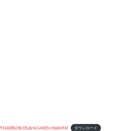
976fdff628c1f5dc4554bf2ccb0d494f
ダウンロード